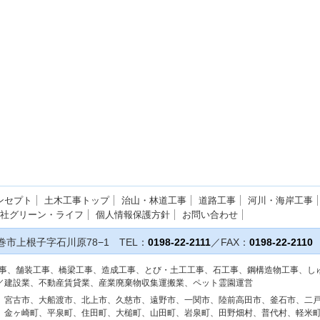
ンセプト
土木工事トップ
治山・林道工事
道路工事
河川・海岸工事
社グリーン・ライフ
個人情報保護方針
お問い合わせ
巻市上根子字石川原78−1
TEL：
0198-22-2111
／FAX：
0198-22-2110
工事、舗装工事、橋梁工事、造成工事、とび・土工工事、石工事、鋼構造物工事、し
／建設業、不動産賃貸業、産業廃棄物収集運搬業、ペット霊園運営
、宮古市、大船渡市、北上市、久慈市、遠野市、一関市、陸前高田市、釜石市、二
、金ヶ崎町、平泉町、住田町、大槌町、山田町、岩泉町、田野畑村、普代村、軽米