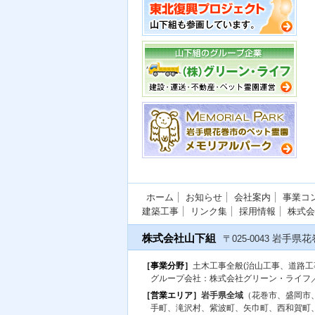
ホーム
お知らせ
会社案内
事業コ
建築工事
リンク集
採用情報
株式会
株式会社山下組
岩手県花
〒025-0043
［事業分野］
土木工事全般(治山工事、道路
グループ会社：株式会社グリーン・ライフ
［営業エリア］
岩手県全域
（花巻市、盛岡市
手町、滝沢村、紫波町、矢巾町、西和賀町