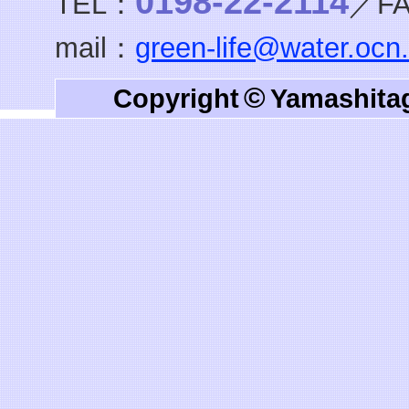
0198-22-2114
TEL：
／F
mail：
green-life@water.ocn.
©
Copyright
Yamashitag