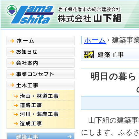
ホーム
建築事
明日の暮らし
山下組の建築事
にします。ふる