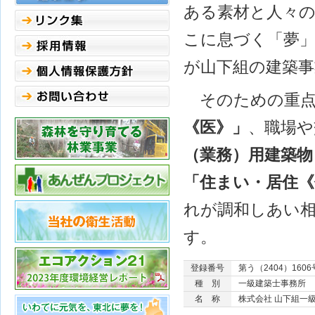
ある素材と人々
こに息づく「夢
が山下組の建築事
そのための重点
《医》」
、職場や
（業務）用建築物
「住まい・居住《
れが調和しあい
す。
登録番号
第う（2404）1606
種 別
一級建築士事務所
名 称
株式会社 山下組一